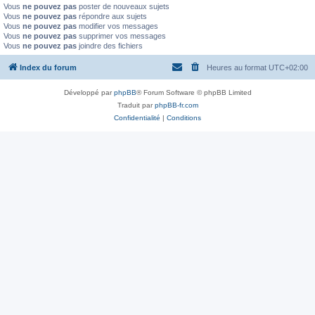
Vous
ne pouvez pas
poster de nouveaux sujets
Vous
ne pouvez pas
répondre aux sujets
Vous
ne pouvez pas
modifier vos messages
Vous
ne pouvez pas
supprimer vos messages
Vous
ne pouvez pas
joindre des fichiers
Index du forum
Heures au format
UTC+02:00
Développé par
phpBB
® Forum Software © phpBB Limited
Traduit par
phpBB-fr.com
Confidentialité
|
Conditions