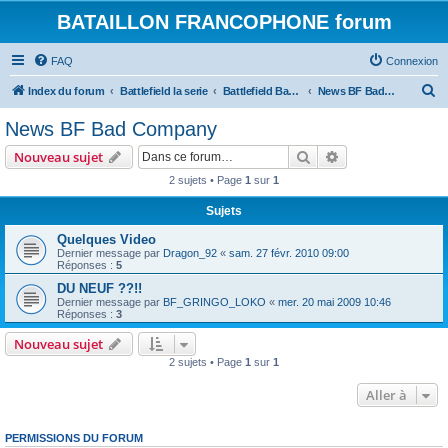
BATAILLON FRANCOPHONE forum
FAQ
Connexion
R
Index du forum
Battlefield la serie
Battlefield Bad Compagnie et BC 2
News BF Bad Company
e
News BF Bad Company
c
Rechercher
Recherche avanc
Nouveau sujet
h
2 sujets • Page
1
sur
1
e
Sujets
r
c
Quelques Video
Dernier message par
Dragon_92
«
sam. 27 févr. 2010 09:00
h
Réponses :
5
e
DU NEUF ??!!
Dernier message par
BF_GRINGO_LOKO
«
mer. 20 mai 2009 10:46
r
Réponses :
3
Nouveau sujet
2 sujets • Page
1
sur
1
Aller à
PERMISSIONS DU FORUM