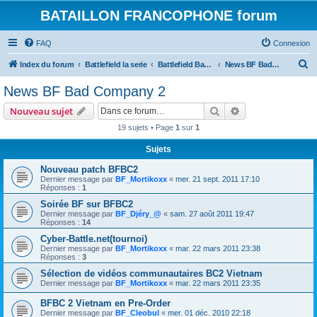
BATAILLON FRANCOPHONE forum
FAQ
Connexion
R
Index du forum
Battlefield la serie
Battlefield Bad Compagnie et BC 2
News BF Bad Company 2
e
News BF Bad Company 2
c
Rechercher
Recherche avanc
Nouveau sujet
h
19 sujets • Page
1
sur
1
e
Sujets
r
c
Nouveau patch BFBC2
Dernier message par
BF_Mortikoxx
«
mer. 21 sept. 2011 17:10
h
Réponses :
1
e
Soirée BF sur BFBC2
Dernier message par
BF_Djéry_@
«
sam. 27 août 2011 19:47
r
Réponses :
14
Cyber-Battle.net(tournoi)
Dernier message par
BF_Mortikoxx
«
mar. 22 mars 2011 23:38
Réponses :
3
Sélection de vidéos communautaires BC2 Vietnam
Dernier message par
BF_Mortikoxx
«
mar. 22 mars 2011 23:35
BFBC 2 Vietnam en Pre-Order
Dernier message par
BF_Cleobul
«
mer. 01 déc. 2010 22:18