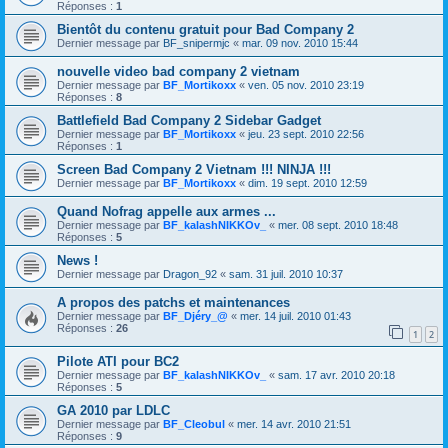
Réponses :
1
Bientôt du contenu gratuit pour Bad Company 2
Dernier message par
BF_snipermjc
«
mar. 09 nov. 2010 15:44
nouvelle video bad company 2 vietnam
Dernier message par
BF_Mortikoxx
«
ven. 05 nov. 2010 23:19
Réponses :
8
Battlefield Bad Company 2 Sidebar Gadget
Dernier message par
BF_Mortikoxx
«
jeu. 23 sept. 2010 22:56
Réponses :
1
Screen Bad Company 2 Vietnam !!! NINJA !!!
Dernier message par
BF_Mortikoxx
«
dim. 19 sept. 2010 12:59
Quand Nofrag appelle aux armes ...
Dernier message par
BF_kalashNIKKOv_
«
mer. 08 sept. 2010 18:48
Réponses :
5
News !
Dernier message par
Dragon_92
«
sam. 31 juil. 2010 10:37
A propos des patchs et maintenances
Dernier message par
BF_Djéry_@
«
mer. 14 juil. 2010 01:43
Réponses :
26
1
2
Pilote ATI pour BC2
Dernier message par
BF_kalashNIKKOv_
«
sam. 17 avr. 2010 20:18
Réponses :
5
GA 2010 par LDLC
Dernier message par
BF_Cleobul
«
mer. 14 avr. 2010 21:51
Réponses :
9