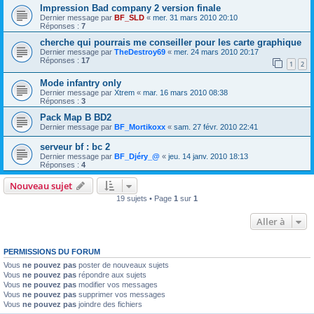
Impression Bad company 2 version finale
Dernier message par
BF_SLD
«
mer. 31 mars 2010 20:10
Réponses :
7
cherche qui pourrais me conseiller pour les carte graphique
Dernier message par
TheDestroy69
«
mer. 24 mars 2010 20:17
Réponses :
17
1
2
Mode infantry only
Dernier message par
Xtrem
«
mar. 16 mars 2010 08:38
Réponses :
3
Pack Map B BD2
Dernier message par
BF_Mortikoxx
«
sam. 27 févr. 2010 22:41
serveur bf : bc 2
Dernier message par
BF_Djéry_@
«
jeu. 14 janv. 2010 18:13
Réponses :
4
Nouveau sujet
19 sujets • Page
1
sur
1
Aller à
PERMISSIONS DU FORUM
Vous
ne pouvez pas
poster de nouveaux sujets
Vous
ne pouvez pas
répondre aux sujets
Vous
ne pouvez pas
modifier vos messages
Vous
ne pouvez pas
supprimer vos messages
Vous
ne pouvez pas
joindre des fichiers