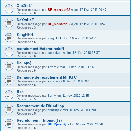
X-oZtiik'
Dernier message par
BF_monster92
«
jeu. 17 févr. 2011 00:47
Réponses :
6
NeXxtiizZ
Dernier message par
BF_monster92
«
jeu. 17 févr. 2011 00:43
Réponses :
3
KingHHH
Dernier message par
KingHHH
«
lun. 10 janv. 2011 20:23
Réponses :
5
recrutement ExterminatoR
Dernier message par
legendaire
«
dim. 12 déc. 2010 13:37
Réponses :
6
Hello(w)
Dernier message par
Xtrem
«
mar. 07 déc. 2010 14:56
Réponses :
8
Demande de recrutement Mr KFC.
Dernier message par
kfc
«
lun. 06 déc. 2010 10:02
Réponses :
6
Ben
Dernier message par
Ben
«
jeu. 11 nov. 2010 11:35
Réponses :
5
Recrutement de Ririmilisp
Dernier message par
ririmilisp
«
mer. 10 nov. 2010 13:04
Réponses :
5
Recretument Thibaud(Fr)
Dernier message par
BF_Djéry_@
«
lun. 01 nov. 2010 21:26
Réponses :
5