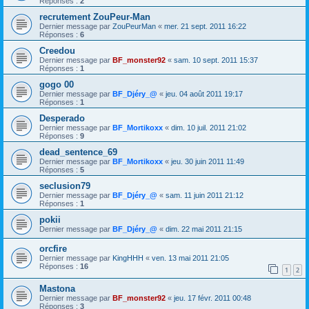
Réponses :
2
recrutement ZouPeur-Man
Dernier message par
ZouPeurMan
«
mer. 21 sept. 2011 16:22
Réponses :
6
Creedou
Dernier message par
BF_monster92
«
sam. 10 sept. 2011 15:37
Réponses :
1
gogo 00
Dernier message par
BF_Djéry_@
«
jeu. 04 août 2011 19:17
Réponses :
1
Desperado
Dernier message par
BF_Mortikoxx
«
dim. 10 juil. 2011 21:02
Réponses :
9
dead_sentence_69
Dernier message par
BF_Mortikoxx
«
jeu. 30 juin 2011 11:49
Réponses :
5
seclusion79
Dernier message par
BF_Djéry_@
«
sam. 11 juin 2011 21:12
Réponses :
1
pokii
Dernier message par
BF_Djéry_@
«
dim. 22 mai 2011 21:15
orcfire
Dernier message par
KingHHH
«
ven. 13 mai 2011 21:05
Réponses :
16
1
2
Mastona
Dernier message par
BF_monster92
«
jeu. 17 févr. 2011 00:48
Réponses :
3