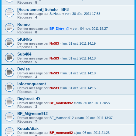
Réponses :
5
[Recrutement] Sehelo - BF3
Dernier message par
SeHeLo
«
ven. 30 déc. 2011 17:58
Réponses :
4
Romio
Dernier message par
BF_Djéry_@
«
ven. 04 nov. 2011 18:27
Réponses :
8
SKiNNS
Dernier message par
No$f3
«
lun. 31 oct. 2011 14:19
Réponses :
3
Sub404
Dernier message par
No$f3
«
lun. 31 oct. 2011 14:18
Réponses :
5
Deviss
Dernier message par
No$f3
«
lun. 31 oct. 2011 14:18
Réponses :
3
loloconquerant
Dernier message par
No$f3
«
lun. 31 oct. 2011 14:15
Réponses :
1
Daybreak :D
Dernier message par
BF_monster92
«
dim. 30 oct. 2011 20:27
Réponses :
3
BF_M@nson912
Dernier message par
BF_Manson.912
«
sam. 29 oct. 2011 13:37
Réponses :
7
KouakAttak
Dernier message par
BF_monster92
«
jeu. 06 oct. 2011 21:23