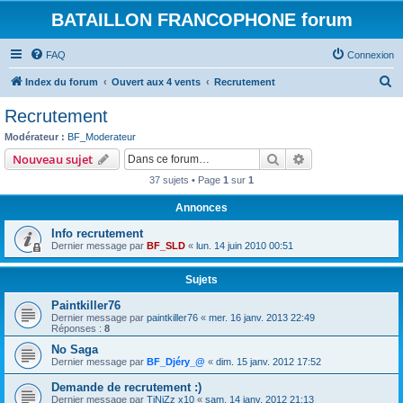
BATAILLON FRANCOPHONE forum
FAQ
Connexion
R
Index du forum
Ouvert aux 4 vents
Recrutement
e
Recrutement
c
Modérateur :
BF_Moderateur
h
Rechercher
Recherche avanc
Nouveau sujet
e
37 sujets • Page
1
sur
1
r
Annonces
c
Info recrutement
h
Dernier message par
BF_SLD
«
lun. 14 juin 2010 00:51
e
r
Sujets
Paintkiller76
Dernier message par
paintkiller76
«
mer. 16 janv. 2013 22:49
Réponses :
8
No Saga
Dernier message par
BF_Djéry_@
«
dim. 15 janv. 2012 17:52
Demande de recrutement :)
Dernier message par
TiNiZz x10
«
sam. 14 janv. 2012 21:13