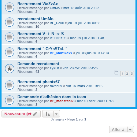
Recrutement WaZzAx
Dernier message par
UmMo
«
mer. 18 août 2010 20:22
Réponses :
2
recrutement UmMo
Dernier message par
BF_Douiii
«
jeu. 01 juil. 2010 00:55
Réponses :
10
Recrutement V~i~N~s~S
Dernier message par
V~i~N~s~S
«
mar. 29 juin 2010 11:48
Réponses :
6
Recrutement " CrYsSTaL "
Dernier message par
BF_Mortikoxx
«
jeu. 03 juin 2010 14:14
Réponses :
6
Demande recrutement
Dernier message par
zykLn
«
ven. 23 avr. 2010 23:26
Réponses :
43
1
2
3
Recrutement phenix67
Dernier message par
raven59
«
dim. 07 mars 2010 18:15
Réponses :
2
Demmande d'adhésion dans la team
Dernier message par
BF_monster92
«
mar. 01 sept. 2009 11:43
Réponses :
3
Nouveau sujet
37 sujets • Page
1
sur
1
Aller à