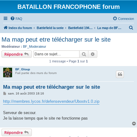
BATAILLON FRANCOPHONE forum
FAQ
Connexion
R
Index du forum
Battlefield la serie
Battlefield 1942: addon et mod
La map de BF_Gloup
e
Ma map peut etre télécharger sur le site
c
Modérateur :
BF_Moderateur
h
Rechercher
Recherche avancée
Répondre
e
1 message • Page
1
sur
1
r
BF_Gloup
c
Fait partie des murs du forum
h
Ma map peut etre télécharger sur le site
e
M
sam. 16 août 2003 18:16
r
e
s
http://membres.lycos.fr/defensevendeur/Ubootv1.0.zip
s
a
g
Serveur de secour.
e
Je la laisse temps que le site ne fonctionne pas
Répondre