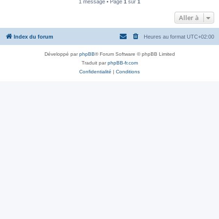
1 message • Page
1
sur
1
Aller à
Index du forum
Heures au format
UTC+02:00
Développé par
phpBB
® Forum Software © phpBB Limited
Traduit par
phpBB-fr.com
Confidentialité
|
Conditions