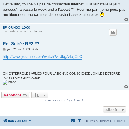
s
Petite Info, fouine n'a pas de connection internet, il l'a reinstallé le jeux
s
parcequ'il a passé le week end a l'appart ^^. Pour ma part, je ne peux pas
a
g
me libérer comme ca, mes dispo restent assez aleatoires
.
e
BF_GRINGO_LOKO
Fait partie des murs du forum
Re: Soirée BF2 ??
M
jeu. 21 mai 2009 09:42
e
s
http://www.youtube.com/watch?v=JkgA4oijQ9Q
s
a
g
e
ON ENTERRE LES ARMES POUR LA BONNE CONSCIENCE , ON LES DETERRE
POUR LA BONNE CAUSE
Répondre
6 messages • Page
1
sur
1
Aller à
Index du forum
Heures au format
UTC+02:00