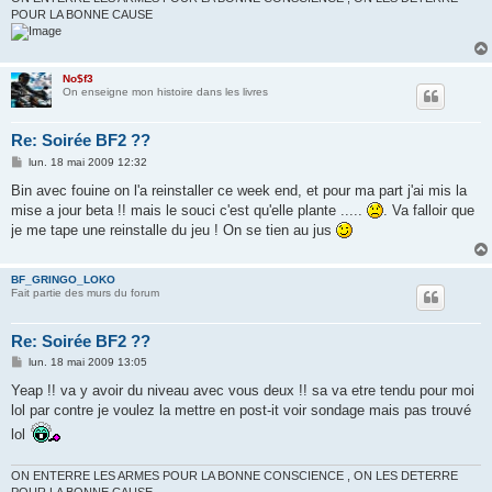
POUR LA BONNE CAUSE
No$f3
On enseigne mon histoire dans les livres
Re: Soirée BF2 ??
M
lun. 18 mai 2009 12:32
e
s
Bin avec fouine on l'a reinstaller ce week end, et pour ma part j'ai mis la
s
mise a jour beta !! mais le souci c'est qu'elle plante .....
. Va falloir que
a
g
je me tape une reinstalle du jeu ! On se tien au jus
e
BF_GRINGO_LOKO
Fait partie des murs du forum
Re: Soirée BF2 ??
M
lun. 18 mai 2009 13:05
e
s
Yeap !! va y avoir du niveau avec vous deux !! sa va etre tendu pour moi
s
lol par contre je voulez la mettre en post-it voir sondage mais pas trouvé
a
g
lol
e
ON ENTERRE LES ARMES POUR LA BONNE CONSCIENCE , ON LES DETERRE