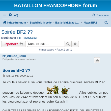
BATAILLON FRANCOPHONE forum
FAQ
Connexion
R
Index du forum
Battlefield la serie
Battlefield 2: addon et mod
News BF 2
e
Soirée BF2 ??
c
Modérateur :
BF_Moderateur
h
Rechercher
Recherche avancée
Répondre
e
6 messages • Page
1
sur
1
r
BF_GRINGO_LOKO
c
Fait partie des murs du forum
h
Soirée BF2 ??
e
M
lun. 18 mai 2009 12:11
r
e
s
Je voulais savoir si sa vous tentez de ce faire quelques soirées BF2 en
s
a
g
souvenir de la bonne époque .
. Allez oubliez un peu
e
ces Ovni de 2142 et revenaient un peu au bon vieux J10 et DCA oubliez
les piou-piou lazer et reprenez votre Kalash !!
ON ENTERRE LES ARMES POUR LA BONNE CONSCIENCE , ON LES DETERRE