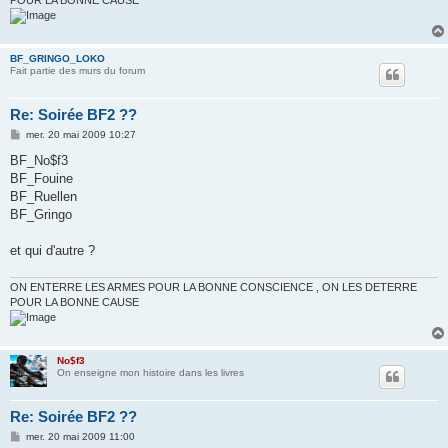
POUR LA BONNE CAUSE
BF_GRINGO_LOKO
Fait partie des murs du forum
Re: Soirée BF2 ??
M
mer. 20 mai 2009 10:27
e
s
BF_No$f3
s
BF_Fouine
a
g
BF_Ruellen
e
BF_Gringo
et qui d'autre ?
ON ENTERRE LES ARMES POUR LA BONNE CONSCIENCE , ON LES DETERRE
POUR LA BONNE CAUSE
No$f3
On enseigne mon histoire dans les livres
Re: Soirée BF2 ??
M
mer. 20 mai 2009 11:00
e