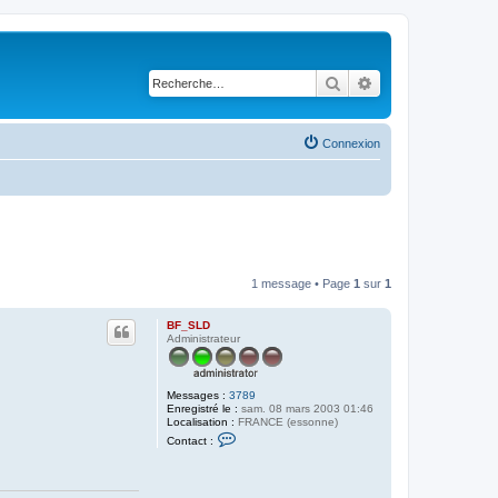
Rechercher
Recherche avancé
Connexion
1 message • Page
1
sur
1
BF_SLD
Administrateur
Messages :
3789
Enregistré le :
sam. 08 mars 2003 01:46
Localisation :
FRANCE (essonne)
C
Contact :
o
n
t
a