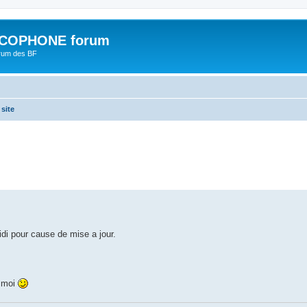
COPHONE forum
orum des BF
 site
che avancée
di pour cause de mise a jour.
e moi