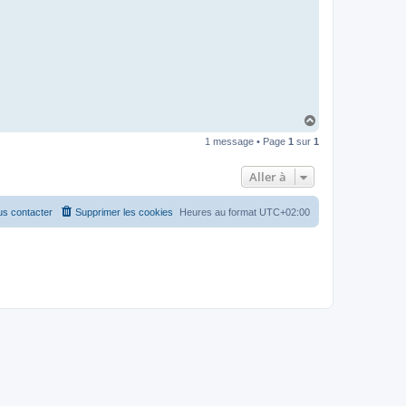
c
t
e
r
B
F
_
S
L
D
H
a
1 message • Page
1
sur
1
u
t
Aller à
s contacter
Supprimer les cookies
Heures au format
UTC+02:00