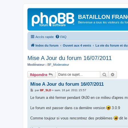
BATAILLON FRAN
Bienvenue a tous les visiteurs du f
Accès rapide
FAQ
Index du forum
Ouvert aux 4 vents
La vie du forum et du
Mise A Jour du forum 16/07/2011
Modérateur :
BF_Moderateur
Rechercher
Recher
Répondre
Mise A Jour du forum 16/07/2011
M
par
BF_SLD
»
sam. 16 juil. 2011 15:57
e
s
Le forum a été fermer pendant 0h30 en ce milieu d'apres mi
s
a
g
Le forum est passer dans ca dernière version
3.0.9
e
Comme toujour si vous rencontrez des problèmes
dit l