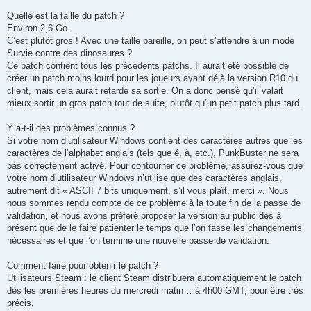
Quelle est la taille du patch ?
Environ 2,6 Go.
C’est plutôt gros ! Avec une taille pareille, on peut s’attendre à un mode
Survie contre des dinosaures ?
Ce patch contient tous les précédents patchs. Il aurait été possible de
créer un patch moins lourd pour les joueurs ayant déjà la version R10 du
client, mais cela aurait retardé sa sortie. On a donc pensé qu’il valait
mieux sortir un gros patch tout de suite, plutôt qu’un petit patch plus tard.
Y a-t-il des problèmes connus ?
Si votre nom d’utilisateur Windows contient des caractères autres que les
caractères de l’alphabet anglais (tels que é, à, etc.), PunkBuster ne sera
pas correctement activé. Pour contourner ce problème, assurez-vous que
votre nom d’utilisateur Windows n’utilise que des caractères anglais,
autrement dit « ASCII 7 bits uniquement, s’il vous plaît, merci ». Nous
nous sommes rendu compte de ce problème à la toute fin de la passe de
validation, et nous avons préféré proposer la version au public dès à
présent que de le faire patienter le temps que l’on fasse les changements
nécessaires et que l’on termine une nouvelle passe de validation.
Comment faire pour obtenir le patch ?
Utilisateurs Steam : le client Steam distribuera automatiquement le patch
dès les premières heures du mercredi matin… à 4h00 GMT, pour être très
précis.