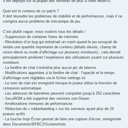
Il est déployé sur la plupart des serveurs de jeux à cette heure-ci.
Quel est le contenu de ce patch ?
Il doit résoudre les problèmes de stabilité et de performances, mais il ne
corrigera aucun problème de mécanique de jeu.
C’est plutôt vague, nous voulons tous les détails !
- Suppression de certaines fuites de mémoire
- Résolution d’un bug qui entraînait un crash quand le jeu essayait de
rendre une quantité importante de contenu (détails élevés, champ de
vision élevé ou mode d’affichage sur plusieurs moniteurs) ; cela devrait
principalement améliorer l’expérience des utilisateurs jouant sur plusieurs
moniteurs
- La fenêtre de chat n’entraîne plus aucun pic de latence
- Modifications apportées à la fenêtre de chat : l’opacité et le temps
d’affichage sont réglables via le fichier settings.ini
- Le nom de clan est enregistré lorsque le joueur utilise la fonction de
connexion automatique
- Les adresses de bannières peuvent comporter jusqu’à 252 caractères
- SecuROM a été supprimé des versions non-Steam
- Améliorations mineures de performances
- Réduction du « rubberbanding » sur les serveurs ayant plus de 24
joueurs actifs
- La touche Impr Écran permet de faire une capture d’écran, enregistrée
dans Documents\BFBC2\Screenshots