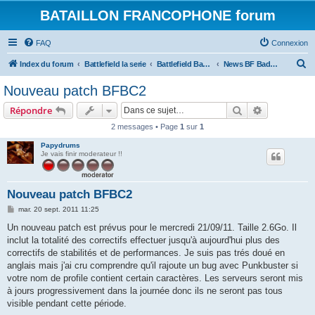
BATAILLON FRANCOPHONE forum
FAQ
Connexion
R
Index du forum
Battlefield la serie
Battlefield Bad Compagnie et BC 2
News BF Bad Company 2
e
Nouveau patch BFBC2
c
Rechercher
Recherche 
Répondre
h
2 messages • Page
1
sur
1
e
Papydrums
r
Je vais finir moderateur !!
c
h
Nouveau patch BFBC2
e
M
mar. 20 sept. 2011 11:25
r
e
s
Un nouveau patch est prévus pour le mercredi 21/09/11. Taille 2.6Go. Il
s
inclut la totalité des correctifs effectuer jusqu'à aujourd'hui plus des
a
g
correctifs de stabilités et de performances. Je suis pas trés doué en
e
anglais mais j'ai cru comprendre qu'il rajoute un bug avec Punkbuster si
votre nom de profile contient certain caractères. Les serveurs seront mis
à jours progressivement dans la journée donc ils ne seront pas tous
visible pendant cette période.