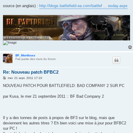
source (en anglais) :
http://blogs.battlefield.ea.com/battlef ... esday.aspx
BF_Mortikoxx
Fait partie des murs du forum
Re: Nouveau patch BFBC2
M
mer. 21 sept. 2011 17:10
e
s
NOUVEAU PATCH POUR BATTLEFIELD: BAD COMPANY 2 SUR PC
s
a
g
par Kusa, le mer 21 septembre 2011 :: BF Bad Company 2
e
Il y a des tonnes de posts à propos de BF3 sur le blog, mais que
deviennent les autres titres ? Eh bien voici une mise à jour pour BFBC2
sur PC !