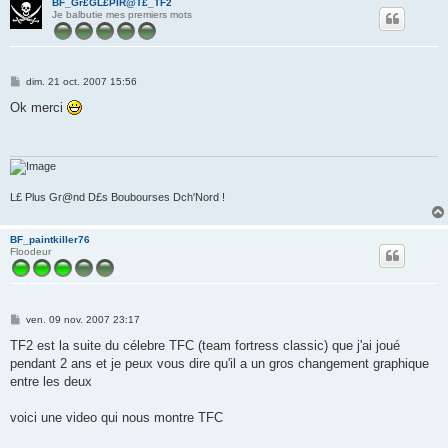
BF_Gr£GL£PIR@T£_TF2
Je balbutie mes premiers mots
M
dim. 21 oct. 2007 15:56
e
s
Ok merci
s
a
g
e
L£ Plus Gr@nd D£s Boubourses Dch'Nord !
BF_paintkiller76
Floodeur
M
ven. 09 nov. 2007 23:17
e
s
TF2 est la suite du célebre TFC (team fortress classic) que j'ai joué
s
pendant 2 ans et je peux vous dire qu'il a un gros changement graphique
a
g
entre les deux
e
voici une video qui nous montre TFC