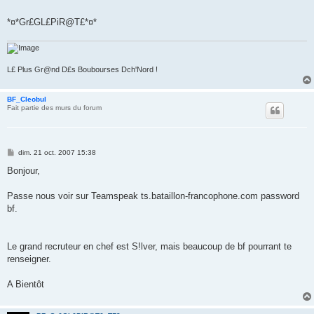
*¤*Gr£GL£PiR@T£*¤*
L£ Plus Gr@nd D£s Boubourses Dch'Nord !
BF_Cleobul
Fait partie des murs du forum
M
dim. 21 oct. 2007 15:38
e
s
Bonjour,
s
a
g
Passe nous voir sur Teamspeak ts.bataillon-francophone.com password
e
bf.
Le grand recruteur en chef est S!lver, mais beaucoup de bf pourrant te
renseigner.
A Bientôt