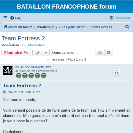
BATAILLON FRANCOPHONE forum
FAQ
Connexion
R
Index du forum
D'autres jeux
Les jeux Steam
Team Fortress
e
Team Fortress 2
c
Modérateur :
BF_Moderateur
h
Rechercher
Recherche 
Répondre
e
4 messages • Page
1
sur
1
r
BF_Gr£GL£PIR@T£_TF2
c
Je balbutie mes premiers mots
h
e
Team Fortress 2
r
M
dim. 21 oct. 2007 11:56
e
s
Yop tous le monde,
s
a
g
Voilà serait-il possible de de faire partie de la team sur TF2 simplement et
e
clairement. Mon grand kalash m'a dit qu'il est pas tout seul à décidé donc
je vous pose la question !
Cordialement